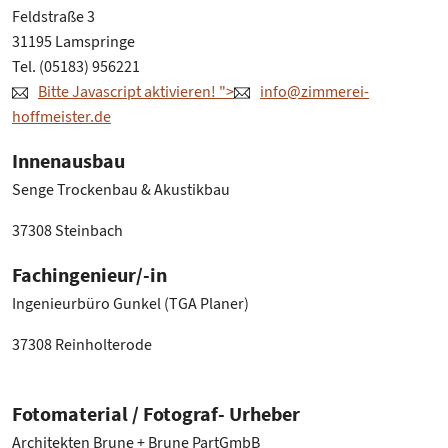
Feldstraße 3
31195 Lamspringe
Tel. (05183) 956221
Bitte Javascript aktivieren!
">
info@zimmerei-
hoffmeister.de
Innenausbau
Senge Trockenbau & Akustikbau
37308 Steinbach
Fachingenieur/-in
Ingenieurbüro Gunkel (TGA Planer)
37308 Reinholterode
Fotomaterial / Fotograf- Urheber
Architekten Brune + Brune PartGmbB