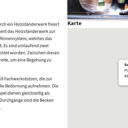
Karte
ch ein Holzständerwerk fixiert
ient das Holzständerwerk zur
Rinnensystem, welches das
lt. Es sind umlaufend zwei
rrichtet worden. Zwischen diesen
reite, um eine Begehung zu
So
Pl
49
18 Fachwerkstützen, die zur
f die Bedornung aufnehmen. Die
el dienen gleichzeitig als
 Durchgänge sind die Becken
.